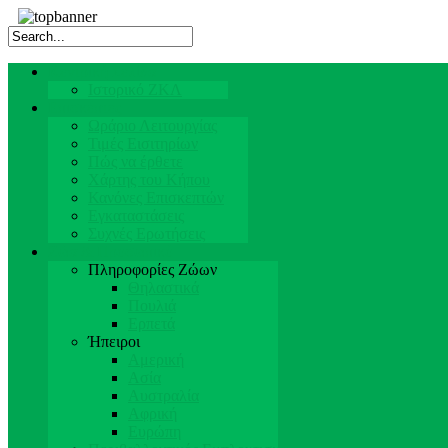
Κεντρική Σελίδα
Ιστορικό ΖΚΛ
Επισκέπτες
Ωράριο Λειτουργίας
Τιμές Εισιτηρίων
Πώς να έρθετε
Χάρτης του Κήπου
Κανόνες Επισκεπτών
Εγκαταστάσεις
Συχνές Ερωτήσεις
Ζώα & Προσωπικό
Πληροφορίες Ζώων
Θηλαστικά
Πουλιά
Ερπετά
Ήπειροι
Αμερική
Ασία
Αυστραλία
Αφρική
Ευρώπη