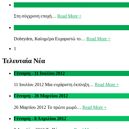
Ομιλία Δρ Λάμπρος Λάμπρου στα εγκαίνια του νέου ΖΚΛ
Στη σύγχρονη εποχή…
Read More +
Χαιρετισμός της κας Eliska Kubikova Διευθύντριας ΖΚ Γ
Dobryden, Καλημέρα Ευχαριστώ το…
Read More +
1
Τελευταία Νέα
Γέννηση - 11 Ιουλίου 2012
11 Ιουλίου 2012 Μια ευχάριστη έκπληξη…
Read More +
Γέννηση - 26 Μαρτίου 2012
26 Μαρτίου 2012 Το πρώτο μωρό…
Read More +
Γέννηση - 8 Απριλίου 2012