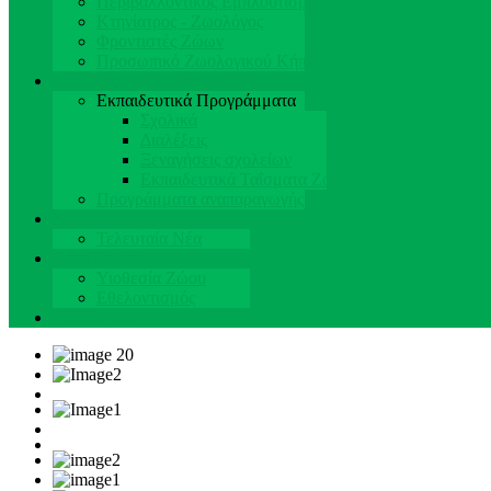
Περιβαλλοντικός Εμπλουτισμός
Κτηνίατρος - Ζωολόγος
Φροντιστές Ζώων
Προσωπικό Ζωολογικού Κήπου
Εκπαίδευση & Έρευνα
Εκπαιδευτικά Προγράμματα
Σχολικά
Διαλέξεις
Ξεναγήσεις σχολείων
Εκπαιδευτικά Ταΐσματα Ζώων
Προγράμματα αναπαραγωγής
Νέα & Εκδηλώσεις
Τελευταία Νέα
Στηρίξτε μας
Υιοθεσία Ζώου
Εθελοντισμός
Επικοινωνία