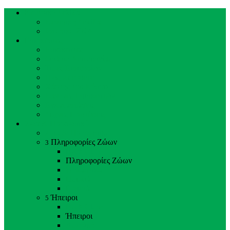
Κεντρική Σελίδα
Κεντρική Σελίδα
Ιστορικό ΖΚΛ
Επισκέπτες
Επισκέπτες
Ωράριο Λειτουργίας
Τιμές Εισιτηρίων
Πώς να έρθετε
Χάρτης του Κήπου
Κανόνες Επισκεπτών
Εγκαταστάσεις
Συχνές Ερωτήσεις
Ζώα & Προσωπικό
Ζώα & Προσωπικό
Πληροφορίες Ζώων
3
Back
Close
Πληροφορίες Ζώων
Θηλαστικά
Πουλιά
Ερπετά
Ήπειροι
5
Back
Close
Ήπειροι
Αμερική