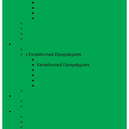
Ασία
Αυστραλία
Αφρική
Ευρώπη
Περιβαλλοντικός Εμπλουτισμός
Κτηνίατρος - Ζωολόγος
Φροντιστές Ζώων
Προσωπικό Ζωολογικού Κήπου
Εκπαίδευση & Έρευνα
Εκπαίδευση & Έρευνα
Εκπαιδευτικά Προγράμματα
4
Back
Close
Εκπαιδευτικά Προγράμματα
Σχολικά
Διαλέξεις
Ξεναγήσεις σχολείων
Εκπαιδευτικά Ταΐσματα Ζώων
Προγράμματα αναπαραγωγής
Νέα & Εκδηλώσεις
Νέα & Εκδηλώσεις
Τελευταία Νέα
Στηρίξτε μας
Στηρίξτε μας
Υιοθεσία Ζώου
Εθελοντισμός