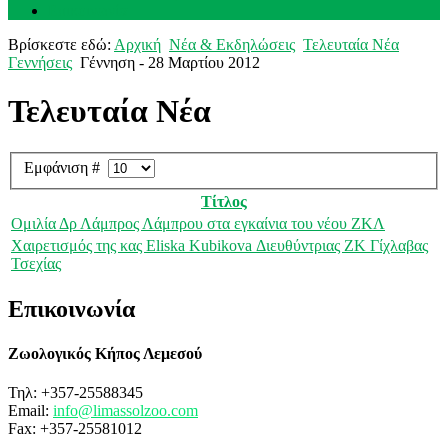
Επικοινωνία
Βρίσκεστε εδώ:
Αρχική
Νέα & Εκδηλώσεις
Τελευταία Νέα
Γεννήσεις
Γέννηση - 28 Μαρτίου 2012
Τελευταία Νέα
Εμφάνιση #
Τίτλος
Ομιλία Δρ Λάμπρος Λάμπρου στα εγκαίνια του νέου ΖΚΛ
Χαιρετισμός της κας Eliska Kubikova Διευθύντριας ΖΚ Γίχλαβας
Τσεχίας
Επικοινωνία
Ζωολογικός Κήπος Λεμεσού
Τηλ: +357-25588345
Email:
info@limassolzoo.com
Fax: +357-25581012