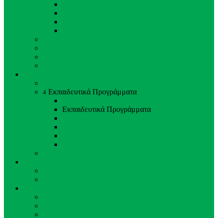
Ασία
Αυστραλία
Αφρική
Ευρώπη
Περιβαλλοντικός Εμπλουτισμός
Κτηνίατρος - Ζωολόγος
Φροντιστές Ζώων
Προσωπικό Ζωολογικού Κήπου
Εκπαίδευση & Έρευνα
Εκπαίδευση & Έρευνα
Εκπαιδευτικά Προγράμματα
4
Back
Close
Εκπαιδευτικά Προγράμματα
Σχολικά
Διαλέξεις
Ξεναγήσεις σχολείων
Εκπαιδευτικά Ταΐσματα Ζώων
Προγράμματα αναπαραγωγής
Νέα & Εκδηλώσεις
Νέα & Εκδηλώσεις
Τελευταία Νέα
Στηρίξτε μας
Στηρίξτε μας
Υιοθεσία Ζώου
Εθελοντισμός