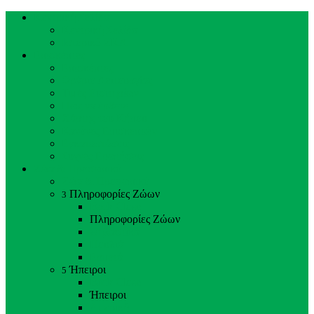
Κεντρική Σελίδα
Κεντρική Σελίδα
Ιστορικό ΖΚΛ
Επισκέπτες
Επισκέπτες
Ωράριο Λειτουργίας
Τιμές Εισιτηρίων
Πώς να έρθετε
Χάρτης του Κήπου
Κανόνες Επισκεπτών
Εγκαταστάσεις
Συχνές Ερωτήσεις
Ζώα & Προσωπικό
Ζώα & Προσωπικό
Πληροφορίες Ζώων
3
Back
Close
Πληροφορίες Ζώων
Θηλαστικά
Πουλιά
Ερπετά
Ήπειροι
5
Back
Close
Ήπειροι
Αμερική