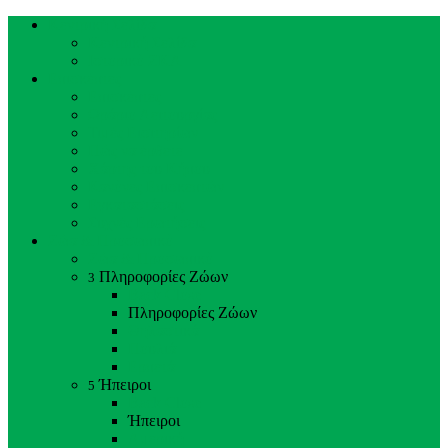
Κεντρική Σελίδα
Κεντρική Σελίδα
Ιστορικό ΖΚΛ
Επισκέπτες
Επισκέπτες
Ωράριο Λειτουργίας
Τιμές Εισιτηρίων
Πώς να έρθετε
Χάρτης του Κήπου
Κανόνες Επισκεπτών
Εγκαταστάσεις
Συχνές Ερωτήσεις
Ζώα & Προσωπικό
Ζώα & Προσωπικό
Πληροφορίες Ζώων
3
Back
Close
Πληροφορίες Ζώων
Θηλαστικά
Πουλιά
Ερπετά
Ήπειροι
5
Back
Close
Ήπειροι
Αμερική