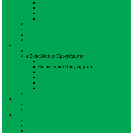
Ασία
Αυστραλία
Αφρική
Ευρώπη
Περιβαλλοντικός Εμπλουτισμός
Κτηνίατρος - Ζωολόγος
Φροντιστές Ζώων
Προσωπικό Ζωολογικού Κήπου
Εκπαίδευση & Έρευνα
Εκπαίδευση & Έρευνα
Εκπαιδευτικά Προγράμματα
4
Back
Close
Εκπαιδευτικά Προγράμματα
Σχολικά
Διαλέξεις
Ξεναγήσεις σχολείων
Εκπαιδευτικά Ταΐσματα Ζώων
Προγράμματα αναπαραγωγής
Νέα & Εκδηλώσεις
Νέα & Εκδηλώσεις
Τελευταία Νέα
Στηρίξτε μας
Στηρίξτε μας
Υιοθεσία Ζώου
Εθελοντισμός