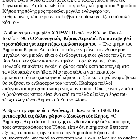
Συγκαπούρης. Ας σημειωθεί ότι το ζωολογικό τμήμα του Δημοσίου
Κήπου της πόλης μας προκαλεί μεγάλο ενδιαφέρο και
καθημερινώς, ιδιαίτερα δε τα Σαββατοκυρίακα γεμίζει από πολύ
κόσμο.»
Άρθρο στην εφημερίδα
ΧΑΡΑΥΓΗ
από τον Κύπρο Τόκα 4
Ιουλίου 1965
Ο Ζωολογικός Κήπος Λεμεσού. Να καταβληθεί
προσπάθεια για περαιτέρω εμπλουτισμό του
. « Ένα τμήμα του
Δημοσίου Κήπου Λεμεσού που συγκεντρώνει το ενδιαφέρον
μεγάλων και μικρών είναι ο δενδροφυτευμένος χώρος που ζει το
βασίλειο των ζώων και των πτηνών – ο ζωολογικός κήπος.
Πολλούς επισκέπτες ελκύει ο χώρος αυτός κατά τα απογεύματα
των Κυριακών συνήθως. Μια προσπάθεια για περαιτέρω
εμπλουτισμό του ζωολογικού κήπου με ζώα και πτηνά αναμφίβολα
θα αυξήσει το ενδιαφέρον του κοινού. Ιδιαίτερα πολλοί
εισηγούνται την εξασφάλιση ενός λιονταριού . Όπως είναι γνωστό
ο ζωολογικός κήπος είναι ένα από τα πολλά αξιόλογα έργα του
τέως εκλεγμένου Δημοτικού Συμβουλίου».
Άρθρο στην εφημερίδα
Αγώνας
, 31 Ιανουαρίου 1968.
Θα
μεταφερθεί εις άλλον χώρον ο Ζωολογικός Κήπος.
«Ο
Δήμαρχος Λεμεσού κ. Παττίχης εις χθεσινάς δηλώσεις του προς
τους αντιπροσώπους του Τύπου, είπεν ότι η Δημοτική Επιτροπή
εξετάζει ωσαύτως την κατασκευήν Δημοσίου Κήπου επί
κυβερνητικής γης παρά το στρατόπεδον Πολεμιδίων, εις το οποίον