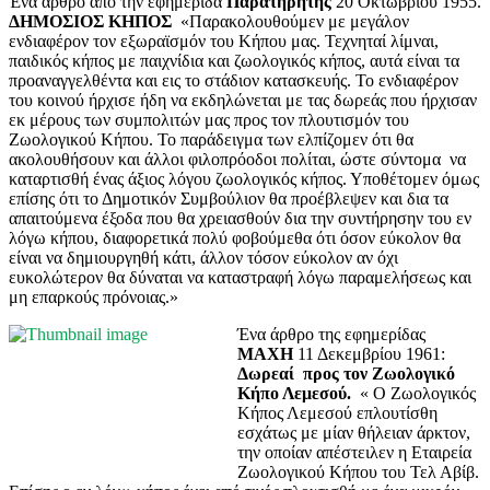
Ένα άρθρο από την εφημερίδα
Παρατηρητής
20 Οκτωβρίου 1955.
ΔΗΜΟΣΙΟΣ ΚΗΠΟΣ
«Παρακολουθούμεν με μεγάλον
ενδιαφέρον τον εξωραϊσμόν του Κήπου μας. Τεχνηταί λίμναι,
παιδικός κήπος με παιχνίδια και ζωολογικός κήπος, αυτά είναι τα
προαναγγελθέντα και εις το στάδιον κατασκευής. Το ενδιαφέρον
του κοινού ήρχισε ήδη να εκδηλώνεται με τας δωρεάς που ήρχισαν
εκ μέρους των συμπολιτών μας προς τον πλουτισμόν του
Ζωολογικού Κήπου. Το παράδειγμα των ελπίζομεν ότι θα
ακολουθήσουν και άλλοι φιλοπρόοδοι πολίται, ώστε σύντομα να
καταρτισθή ένας άξιος λόγου ζωολογικός κήπος. Υποθέτομεν όμως
επίσης ότι το Δημοτικόν Συμβούλιον θα προέβλεψεν και δια τα
απαιτούμενα έξοδα που θα χρειασθούν δια την συντήρησην του εν
λόγω κήπου, διαφορετικά πολύ φοβούμεθα ότι όσον εύκολον θα
είναι να δημιουργηθή κάτι, άλλον τόσον εύκολον αν όχι
ευκολώτερον θα δύναται να καταστραφή λόγω παραμελήσεως και
μη επαρκούς πρόνοιας.»
Ένα άρθρο της εφημερίδας
ΜΑΧΗ
11 Δεκεμβρίου 1961:
Δωρεαί προς τον Ζωολογικό
Κήπο Λεμεσού.
« Ο Ζωολογικός
Κήπος Λεμεσού επλουτίσθη
εσχάτως με μίαν θήλειαν άρκτον,
την οποίαν απέστειλεν η Εταιρεία
Ζωολογικού Κήπου του Τελ Αβίβ.