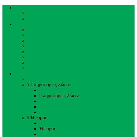
Κεντρική Σελίδα
Κεντρική Σελίδα
Ιστορικό ΖΚΛ
Επισκέπτες
Επισκέπτες
Ωράριο Λειτουργίας
Τιμές Εισιτηρίων
Πώς να έρθετε
Χάρτης του Κήπου
Κανόνες Επισκεπτών
Εγκαταστάσεις
Συχνές Ερωτήσεις
Ζώα & Προσωπικό
Ζώα & Προσωπικό
Πληροφορίες Ζώων
3
Back
Close
Πληροφορίες Ζώων
Θηλαστικά
Πουλιά
Ερπετά
Ήπειροι
5
Back
Close
Ήπειροι
Αμερική