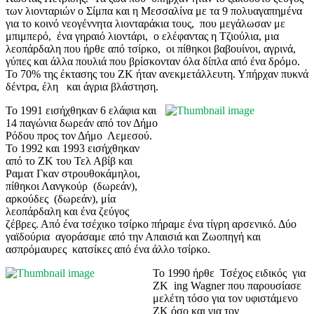
των λιονταριών ο Σίμπα και η Μεσσαλίνα με τα 9 πολυαγαπημένα
για το κοινό νεογέννητα λιονταράκια τους, που μεγάλωσαν με
μπιμπερό, ένα γηραιό λιοντάρι, ο ελέφαντας η Τζιούλια, μια
λεοπάρδαλη που ήρθε από τσίρκο, οι πίθηκοι βαβουίνοι, αγρινά,
γύπες και άλλα πουλιά που βρίσκονταν όλα δίπλα από ένα δρόμο.
Το 70% της έκτασης του ΖΚ ήταν ανεκμετάλλευτη. Υπήρχαν πυκνά
δέντρα, έλη και άγρια βλάστηση.
Το 1991 εισήχθηκαν 6 ελάφια και
14 παγώνια δωρεάν από τον Δήμο
Ρόδου προς τον Δήμο Λεμεσού.
Το 1992 και 1993 εισήχθηκαν
από το ΖΚ του Τελ Αβίβ και
Ραματ Γκαν στρουθοκάμηλοι,
πίθηκοι Λανγκούρ (δωρεάν),
αρκούδες (δωρεάν), μία
λεοπάρδαλη και ένα ζεύγος
ζέβρες. Από ένα τσέχικο τσίρκο πήραμε ένα τίγρη αρσενικό. Δύο
γαϊδούρια αγοράσαμε από την Απαισιά και Ζωοπηγή και
ασπρόμαυρες κατσίκες από ένα άλλο τσίρκο.
Το 1990 ήρθε Τσέχος ειδικός για
ΖΚ ing Wagner που παρουσίασε
μελέτη τόσο για τον υφιστάμενο
ΖΚ όσο και για τον