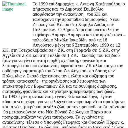
Το 1990 επί δημαρχίας κ. Αντώνη Χατζηπαύλου, ο
Δήμαρχος και το Δημοτικό Συμβούλιο
αποφάσισαν την ανακαίνιση του ΖΚ και
ταυτόχρονα την προσπάθεια δημιουργίας Νέου
Ζωολογικού Κήπου στο Χαμηλό Δάσος των
Πολεμιδιών. Ο Δήμος Λεμεσού απέστειλε τον
κτηνίατρο Λάμπρο Λάμπρου και τον αρχιτέκτονα –
πολεοδόμο Μιχάλη Ιακωβίδη από τις 16
Αυγούστου μέχρι τις 6 Σεπτεμβρίου 1990 σε 12
ΖΚ, στη Τσεχοσλοβακία σε 4 ΖΚ, στη Γερμανία σε 5 ΖΚ, στην
Αγγλία σε 2 ΖΚ και στη Γαλλία σε 1 ΖΚ. Σκοπός του ταξιδιού
ήταν για να γίνει δυνατή η ορθή σχεδίαση, οργάνωση και
λειτουργία του υπό ανακαίνιση υφιστάμενου ΖΚ αλλά και για τον
ορθό προγραμματισμό του Νέου Ζωολογικού στο Δάσος των
Πολεμιδιών. Σκοπό είχε επίσης την μελέτη και συζήτηση του
τρόπου κατασκευής , της οργάνωσης και λειτουργίας των
επισκεπτομένων Ευρωπαϊκών ΖΚ και τις συνθήκες διαβίωσης,
διατροφής, φροντίδας και κτηνιατρικής περίθαλψης των ζώων.
Το 1993 έγινε η ανακαίνιση, έγιναν βελτιωτικά έργα, έγιναν
κάποιοι νέοι χώροι για να φιλοξενήσουν προσωρινά τα υφιστάμενα
και τα νέα, μικρά και μεγάλα ζώα, με την προϋπόθεση ότι σύντομα
θα μετακινούνταν στο Νέο Εθνικό Ζωολογικό Πάρκο που
προγραμματιζόταν να γίνει ταυτόχρονα. Τα εγκαίνια της
ανακαίνισης τέλεσε ο Υπουργός Γεωργίας και Φυσικών Πόρων κ.
Κώστας Πετρίδης. Τα ζώα που υπήρχαν ήταν το ξακουστό ζεύγος