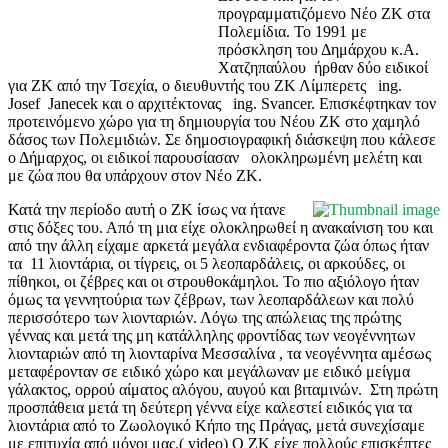
προγραμματιζόμενο Νέο ΖΚ στα
Πολεμίδια. Το 1991 με
πρόσκληση του Δημάρχου κ.Α.
Χατζηπαύλου ήρθαν δύο ειδικοί
για ΖΚ από την Τσεχία, ο διευθυντής του ΖΚ Λίμπερετς ing.
Josef Janecek και ο αρχιτέκτονας ing. Svancer. Επισκέφτηκαν τον
προτεινόμενο χώρο για τη δημιουργία του Νέου ΖΚ στο χαμηλό
δάσος των Πολεμιδιών. Σε δημοσιογραφική διάσκεψη που κάλεσε
ο Δήμαρχος, οι ειδικοί παρουσίασαν ολοκληρωμένη μελέτη και
με ζώα που θα υπάρχουν στον Νέο ΖΚ.
Κατά την περίοδο αυτή ο ΖΚ ίσως να ήτανε
στις δόξες του. Από τη μια είχε ολοκληρωθεί η ανακαίνιση του και
από την άλλη είχαμε αρκετά μεγάλα ενδιαφέροντα ζώα όπως ήταν
τα 11 λιοντάρια, οι τίγρεις, οι 5 λεοπαρδάλεις, οι αρκούδες, οι
πίθηκοι, οι ζέβρες και οι στρουθοκάμηλοι. Το πιο αξιόλογο ήταν
όμως τα γεννητούρια των ζέβρων, των λεοπαρδάλεων και πολύ
περισσότερο των λιονταριών. Λόγω της απώλειας της πρώτης
γέννας και μετά της μη κατάλληλης φροντίδας των νεογέννητων
λιονταριών από τη λιονταρίνα Μεσσαλίνα , τα νεογέννητα αμέσως
μεταφέρονταν σε ειδικό χώρο και μεγάλωναν με ειδικό μείγμα
γάλακτος, ορρού αίματος αλόγου, αυγού και βιταμινών. Στη πρώτη
προσπάθεια μετά τη δεύτερη γέννα είχε καλεστεί ειδικός για τα
λιοντάρια από το Ζωολογικό Κήπο της Πράγας, μετά συνεχίσαμε
με επιτυχία από μόνοι μας.( video) Ο ΖΚ είχε πολλούς επισκέπτες