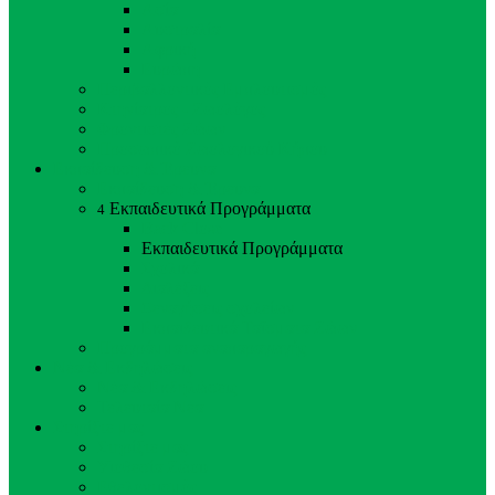
Ασία
Αυστραλία
Αφρική
Ευρώπη
Περιβαλλοντικός Εμπλουτισμός
Κτηνίατρος - Ζωολόγος
Φροντιστές Ζώων
Προσωπικό Ζωολογικού Κήπου
Εκπαίδευση & Έρευνα
Εκπαίδευση & Έρευνα
Εκπαιδευτικά Προγράμματα
4
Back
Close
Εκπαιδευτικά Προγράμματα
Σχολικά
Διαλέξεις
Ξεναγήσεις σχολείων
Εκπαιδευτικά Ταΐσματα Ζώων
Προγράμματα αναπαραγωγής
Νέα & Εκδηλώσεις
Νέα & Εκδηλώσεις
Τελευταία Νέα
Στηρίξτε μας
Στηρίξτε μας
Υιοθεσία Ζώου
Εθελοντισμός