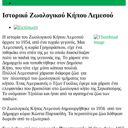
Επικοινωνία
Ιστορικό Ζωολογικού Κήπου Λεμεσού
Η ιστορία του Ζωολογικού Κήπου Λεμεσού
άρχισε το 1954, από ένα τυχαίο γεγονός. Μια
Λεμεσιανή, η κυρία Γρηγοράσκου, είχε ένα
πιθηκάκι στο σπίτι της με το οποίο διασκέδαζαν
πολύ τα παιδιά της γειτονιάς της. Το χάρισε στο
Δημαρχείο και τοποθετήθηκε στον Δημόσιο
Κήπο, που τότε είχε μόνο κάποια πουλιά.
Πολλοί Λεμεσιανοί χάρισαν διάφορα ζώα για
τον πλουτισμό του ζωολογικού τμήματος του
κήπου. Ένας Αμερικανός ο Τζων Γουίλκς έφερε και χάρισε ένα
ελεφαντάκι που βρισκόταν στο ζωολογικό κήπο της Σιγκαπούρης.
Το ονόμασαν Τζούλια και ήταν από τα αγαπημένα ζώα των
παιδιών.
Ο Ζωολογικός Κήπος Λεμεσού δημιουργήθηκε το 1956 από τον
Δήμαρχο κύριο Κώστα Παρτασίδη. Τα περισσότερα ζώα δόθηκαν
δωρεάν από το εξωτερικό.