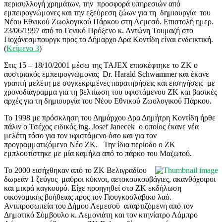
περισυλλογή χρημάτων, την προσφορά υπηρεσιών από
εμπειρογνώμονες και την εξεύρεση ζώων για τη δημιουργία του
Νέου Εθνικού Ζωολογικού Πάρκου στη Λεμεσό. Επιστολή ημερ.
23/06/1997 από το Γενικό Πρόξενο κ. Αντώνη Τουμαζή στο
Γιοχάνεσμπουργκ προς το Δήμαρχο Δρα Κοντίδη είναι ενδεικτική.
(
Κείμενο 3
)
Στις 15 – 18/10/2001 μέσω της TAJEX επισκέφτηκε το ΖΚ ο
αυστριακός εμπειρογνώμονας Dr. Harald Schwammer και έκανε
γραπτή μελέτη με συγκεκριμένες παρατηρήσεις και εισηγήσεις με
χρονοδιάγραμμα για τη βελτίωση του υφιστάμενου ΖΚ και βασικές
αρχές για τη δημιουργία του Νέου Εθνικού Ζωολογικού Πάρκου.
Το 1998 με πρόσκληση του Δημάρχου Δρα Δημήτρη Κοντίδη ήρθε
πάλιν ο Τσέχος ειδικός ing. Josef Janecek ο οποίος έκανε νέα
μελέτη τόσο για τον υφιστάμενο όσο και για τον
προγραμματιζόμενο Νέο ΖΚ. Την ίδια περίοδο ο ΖΚ
εμπλουτίστηκε με μία καμήλα από το πάρκο του Μαζωτού.
Το 2000 εισήχθηκαν από το ΖΚ Βελιγραδίου
δωρεάν 1 ζεύγος μαύροι κύκνοι, αετοκουκουβάγιες, ακανθόχοιροι
και μικρά καγκουρό. Είχε προηγηθεί στο ΖΚ εκδήλωση
οικονομικής βοήθειας προς τον Γιουγκοσλάβικο λαό.
Αντιπροσωπεία του Δήμου Λεμεσού απαρτιζόμενη από τον
Δημοτικό Σύμβουλο κ. Λεμονιάτη και τον κτηνίατρο Λάμπρο