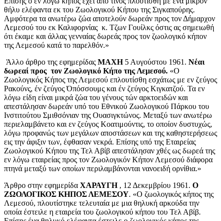
Επίσης ο εν λόγω κήπος έχει από τινός πλουτισθή με ένα μικρόν
θήλυ ελέφαντα εκ του Ζωολογικού Κήπου της Σιγκαπούρης.
Αμφότερα τα ανωτέρω ζώα αποτελούν δωρεάν προς τον Δήμαρχον
Λεμεσού του εκ Καλιφορνίας κ. Τζων Γουίλκς όστις ας σημειωθή
ότι έκαμε και άλλας γενναίας δωρεάς προς τον ζωολογικό κήπον
της Λεμεσού κατά το παρελθόν.»
Άλλο άρθρο της εφημερίδας
ΜΑΧΗ
5 Αυγούστου 1961.
Νέαι
δωρεαί προς τον Ζωολογικό Κήπο της Λεμεσού.
«Ο
Ζωολογικός Κήπος της Λεμεσού επλουτίσθη εσχάτως με εν ζεύγος
Ρακούνς, έν ζεύγος Όπόσσουμς και έν ζεύγος Κιγκατζού. Τα εν
λόγω είδη είναι μικρά ζώα του γένους τών αρκτοειδών και
απεστάλησαν δωρεάν υπό του Εθνικού Ζωολογικού Πάρκου του
Ινστιτούτου Σμιθσόνιαν της Ουασιγκτώνος. Μεταξύ των ανωτέρω
περιελαμβάνετο και εν ζεύγος Κοατιμούντις, το οποίον δυστυχώς,
λόγω προφανώς των μεγάλων αποστάσεων και της καθηστερήσεως
εις την άφιξιν των, έφθασαν νεκρά. Επίσης υπό της Εταιρείας
Ζωολογικού Κήπου της Τελ Αβίβ απεστάλησαν χθές ως δωρεά της
εν λόγω εταιρείας προς τον Ζωολογικόν Κήπον Λεμεσού διάφορα
πτηνά μεταξύ των οποίων περιλαμβάνονται νανοειδή ορνίθια.»
Άρθρο στην εφημερίδα
ΧΑΡΑΥΓΗ
, 12 Δεκεμβρίου 1961.
Ο
ΖΩΟΛΟΓΙΚΟΣ ΚΗΠΟΣ ΛΕΜΕΣΟΥ
. «Ο ζωολογικός κήπος της
Λεμεσού, πλουτίστηκε τελευταία με μια θηλυκή αρκούδα την
οποία έστειλε η εταιρεία του ζωολογικού κήπου του Τελ Αβίβ.
Επίσης ένα θηλυκό ελέφαντα έστειλε ο ζωολογικός κήπος της