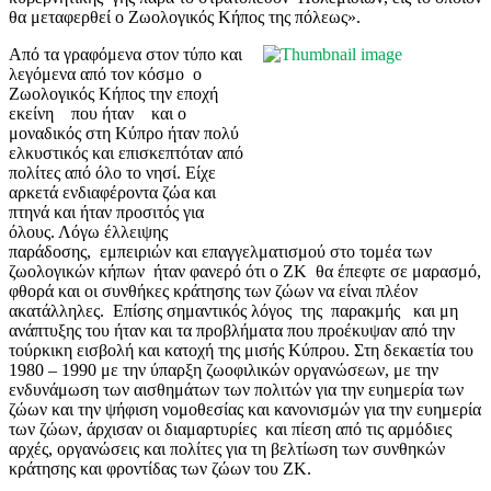
θα μεταφερθεί ο Ζωολογικός Κήπος της πόλεως».
Από τα γραφόμενα στον τύπο και
λεγόμενα από τον κόσμο ο
Ζωολογικός Κήπος την εποχή
εκείνη που ήταν και ο
μοναδικός στη Κύπρο ήταν πολύ
ελκυστικός και επισκεπτόταν από
πολίτες από όλο το νησί. Είχε
αρκετά ενδιαφέροντα ζώα και
πτηνά και ήταν προσιτός για
όλους. Λόγω έλλειψης
παράδοσης, εμπειριών και επαγγελματισμού στο τομέα των
ζωολογικών κήπων ήταν φανερό ότι ο ΖΚ θα έπεφτε σε μαρασμό,
φθορά και οι συνθήκες κράτησης των ζώων να είναι πλέον
ακατάλληλες. Επίσης σημαντικός λόγος της παρακμής και μη
ανάπτυξης του ήταν και τα προβλήματα που προέκυψαν από την
τούρκικη εισβολή και κατοχή της μισής Κύπρου. Στη δεκαετία του
1980 – 1990 με την ύπαρξη ζωοφιλικών οργανώσεων, με την
ενδυνάμωση των αισθημάτων των πολιτών για την ευημερία των
ζώων και την ψήφιση νομοθεσίας και κανονισμών για την ευημερία
των ζώων, άρχισαν οι διαμαρτυρίες και πίεση από τις αρμόδιες
αρχές, οργανώσεις και πολίτες για τη βελτίωση των συνθηκών
κράτησης και φροντίδας των ζώων του ΖΚ.