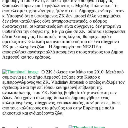
δημιουργία του ΝΕΖΠ, επισκέφτηκε τον Υπουργό Γεωργίας
Φυσικών Πόρων και Περιβάλλοντος κ. Μιχάλη Πολυνείκη. Το
αποτέλεσμα της συνάντησης ήταν ότι ο κ. Δήμαρχος ανέφερε στον
κ. Υπουργό ότι ο υφιστάμενος ΖΚ δεν μπορεί άλλο να περιμένει,
δεν είναι κατάλληλος ούτε αντιπροσωπευτικός, ο κόσμος
δυσανασχετεί, οι κατασκευές δεν είναι σύγχρονες, δεν μπορεί να
υιοθετήσει την οδηγία της ΕΕ για ζώα σε ΖΚ, ούτε να εξασφαλίσει
άδεια λειτουργίας. Για αυτούς τους λόγους θα προχωρήσει
αμέσως στην βελτίωση και ανακατασκευή του σε ένα σύγχρονο
ΖΚ με επιλεγμένα ζώα. Η δημιουργία του ΝΕΖΠ θα
απασχολήσει αργότερα αλλά παραμένει στους στόχους του Δήμου
Λεμεσού και του κράτους.
Ο ΖΚ έκλεισε τον Μάιο του 2010. Μετά από
συμφωνία με το Δήμο Λεμεσού έφθασε στη Κύπρο ο
εμπειρογνώμονας για ΖΚ. Vladislav Jirousek ο οποίος ανάλαβε τον
σχεδιασμό και την επί τόπου καθημερινή επίβλεψη της
ανακατασκευής του ΖΚ. Επίσης βοήθησε στην ανεύρεση των
ζώων. Δύο χρόνια σκληρής δουλειάς δημιουργήθηκε ένας
καλοφτιαγμένος, σύγχρονος, εντυπωσιακός , πανέμορφος , ίσως
από τους καλύτερους στο μέγεθος του στην Ευρώπη με πολύ
ελκυστικά και ενδιαφέροντα ζώα.
η