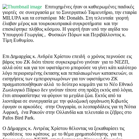
Επιτυχημένες ήταν οι καθιερωμένες παιδικές
γιορτές σε συνεργασία με το Συνεργατικό Ταμιευτήριο, την εταιρία
ΜΙLUPA και τα εστιατόρια Mc Donalds. Στη τελευταία γιορτή
έλαβαν μέρος και τουρκοκυπριακά συγκροτήματα και την
επισκέφτηκε πλήθος κόσμου. Η γιορτή ήταν υπό την αιγίδα του
Υπουργού Γεωργίας , Φυσικών Πόρων και Περιβάλλοντος κ.
Τίμη Ευθυμίου.
Επι Δημαρχίας κ. Ανδρέα Χρίστου επειδή ο χρόνος περνούσε εις
βάρος του ΖΚ διότι τίποτε συγκεκριμένο γινόταν για το ΝΕΖΠ,
αλλά ούτε και για τον υφιστάμενο μπορούσε να γίνει κάτι καλύτερο
λόγο περιορισμένης έκτασης και πεπαλαιωμένων κατασκευών, οι
εισηγήσεις των εμπειρογνωμόνων για τον υφιστάμενο ΖΚ
πραγματοποιήθηκαν αλλά το δεύτερο κομμάτι για το Νέο Εθνικό
Ζωολογικό Πάρκο δεν γινόταν τίποτε στη πράξη εκτός από λόγια,
έτσι αποφασίστηκε να φύγουν τα μεγάλα ζώα. Εκτός από τα
λιοντάρια σε συνεργασία με την φιλοζωική οργάνωση Κιβωτός
έφυγαν οι αρκούδες στην Ουγγαρία, οι λεοπαρδάλεις για τη Νότια
Αφρική, ένα Ρακούν στην Ολλανδία και τελευταία οι ζέβρες στο
Pafos Bird Park.
Ο Δήμαρχος κ. Αντρέας Χρίστου θέλοντας να ξεκαθαρίσει τις
προθέσεις του κράτους με το θέμα χρηματοδότησης για τη