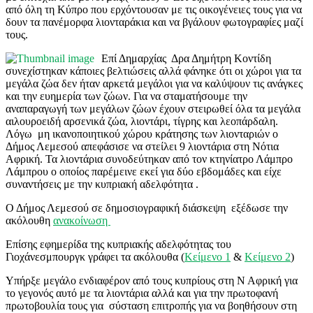
από όλη τη Κύπρο που ερχόντουσαν με τις οικογένειες τους για να
δουν τα πανέμορφα λιονταράκια και να βγάλουν φωτογραφίες μαζί
τους.
Επί Δημαρχίας Δρα Δημήτρη Κοντίδη
συνεχίστηκαν κάποιες βελτιώσεις αλλά φάνηκε ότι οι χώροι για τα
μεγάλα ζώα δεν ήταν αρκετά μεγάλοι για να καλύψουν τις ανάγκες
και την ευημερία των ζώων. Για να σταματήσουμε την
αναπαραγωγή των μεγάλων ζώων έχουν στειρωθεί όλα τα μεγάλα
αιλουροειδή αρσενικά ζώα, λιοντάρι, τίγρης και λεοπάρδαλη.
Λόγω μη ικανοποιητικού χώρου κράτησης των λιονταριών ο
Δήμος Λεμεσού απεφάσισε να στείλει 9 λιοντάρια στη Νότια
Αφρική. Τα λιοντάρια συνοδεύτηκαν από τον κτηνίατρο Λάμπρο
Λάμπρου ο οποίος παρέμεινε εκεί για δύο εβδομάδες και είχε
συναντήσεις με την κυπριακή αδελφότητα .
Ο Δήμος Λεμεσού σε δημοσιογραφική διάσκεψη εξέδωσε την
ακόλουθη
ανακοίνωση
Επίσης εφημερίδα της κυπριακής αδελφότητας του
Γιοχάνεσμπουργκ γράφει τα ακόλουθα (
Κείμενο 1
&
Κείμενο 2
)
Υπήρξε μεγάλο ενδιαφέρον από τους κυπρίους στη Ν Αφρική για
το γεγονός αυτό με τα λιοντάρια αλλά και για την πρωτοφανή
πρωτοβουλία τους για σύσταση επιτροπής για να βοηθήσουν στη