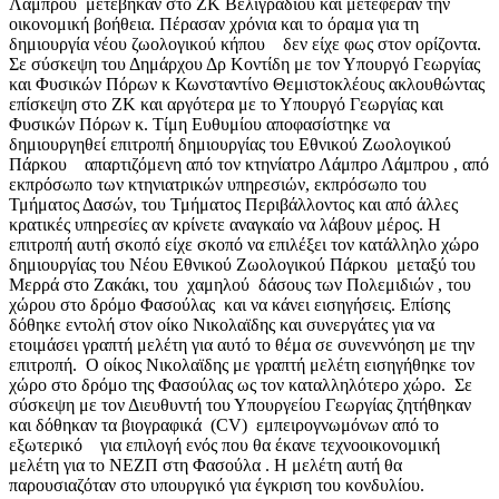
Λάμπρου μετέβηκαν στο ΖΚ Βελιγραδίου και μετέφεραν την
οικονομική βοήθεια. Πέρασαν χρόνια και το όραμα για τη
δημιουργία νέου ζωολογικού κήπου δεν είχε φως στον ορίζοντα.
Σε σύσκεψη του Δημάρχου Δρ Κοντίδη με τον Υπουργό Γεωργίας
και Φυσικών Πόρων κ Κωνσταντίνο Θεμιστοκλέους ακλουθώντας
επίσκεψη στο ΖΚ και αργότερα με το Υπουργό Γεωργίας και
Φυσικών Πόρων κ. Τίμη Ευθυμίου αποφασίστηκε να
δημιουργηθεί επιτροπή δημιουργίας του Εθνικού Ζωολογικού
Πάρκου απαρτιζόμενη από τον κτηνίατρο Λάμπρο Λάμπρου , από
εκπρόσωπο των κτηνιατρικών υπηρεσιών, εκπρόσωπο του
Τμήματος Δασών, του Τμήματος Περιβάλλοντος και από άλλες
κρατικές υπηρεσίες αν κρίνετε αναγκαίο να λάβουν μέρος. Η
επιτροπή αυτή σκοπό είχε σκοπό να επιλέξει τον κατάλληλο χώρο
δημιουργίας του Νέου Εθνικού Ζωολογικού Πάρκου μεταξύ του
Μερρά στο Ζακάκι, του χαμηλού δάσους των Πολεμιδιών , του
χώρου στο δρόμο Φασούλας και να κάνει εισηγήσεις. Επίσης
δόθηκε εντολή στον οίκο Νικολαϊδης και συνεργάτες για να
ετοιμάσει γραπτή μελέτη για αυτό το θέμα σε συνεννόηση με την
επιτροπή. Ο οίκος Νικολαϊδης με γραπτή μελέτη εισηγήθηκε τον
χώρο στο δρόμο της Φασούλας ως τον καταλληλότερο χώρο. Σε
σύσκεψη με τον Διευθυντή του Υπουργείου Γεωργίας ζητήθηκαν
και δόθηκαν τα βιογραφικά (CV) εμπειρογνωμόνων από το
εξωτερικό για επιλογή ενός που θα έκανε τεχνοοικονομική
μελέτη για το ΝΕΖΠ στη Φασούλα . Η μελέτη αυτή θα
παρουσιαζόταν στο υπουργικό για έγκριση του κονδυλίου.