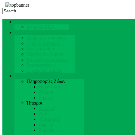
Κεντρική Σελίδα
Ιστορικό ΖΚΛ
Επισκέπτες
Ωράριο Λειτουργίας
Τιμές Εισιτηρίων
Πώς να έρθετε
Χάρτης του Κήπου
Κανόνες Επισκεπτών
Εγκαταστάσεις
Συχνές Ερωτήσεις
Ζώα & Προσωπικό
Πληροφορίες Ζώων
Θηλαστικά
Πουλιά
Ερπετά
Ήπειροι
Αμερική
Ασία
Αυστραλία
Αφρική
Ευρώπη