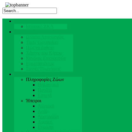
Κεντρική Σελίδα
Ιστορικό ΖΚΛ
Επισκέπτες
Ωράριο Λειτουργίας
Τιμές Εισιτηρίων
Πώς να έρθετε
Χάρτης του Κήπου
Κανόνες Επισκεπτών
Εγκαταστάσεις
Συχνές Ερωτήσεις
Ζώα & Προσωπικό
Πληροφορίες Ζώων
Θηλαστικά
Πουλιά
Ερπετά
Ήπειροι
Αμερική
Ασία
Αυστραλία
Αφρική
Ευρώπη