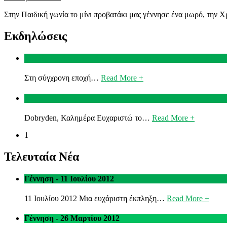
Στην Παιδική γωνία το μίνι προβατάκι μας γέννησε ένα μωρό, την Χ
Εκδηλώσεις
Ομιλία Δρ Λάμπρος Λάμπρου στα εγκαίνια του νέου ΖΚΛ
Στη σύγχρονη εποχή…
Read More +
Χαιρετισμός της κας Eliska Kubikova Διευθύντριας ΖΚ Γ
Dobryden, Καλημέρα Ευχαριστώ το…
Read More +
1
Τελευταία Νέα
Γέννηση - 11 Ιουλίου 2012
11 Ιουλίου 2012 Μια ευχάριστη έκπληξη…
Read More +
Γέννηση - 26 Μαρτίου 2012