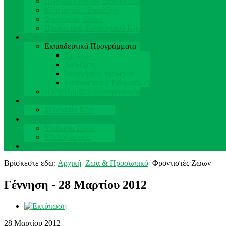
Περιβαλλοντικός Εμπλουτισμός
Κτηνίατρος - Ζωολόγος
Φροντιστές Ζώων
Προσωπικό Ζωολογικού Κήπου
Εκπαίδευση & Έρευνα
Εκπαιδευτικά Προγράμματα
Σχολικά
Διαλέξεις
Ξεναγήσεις σχολείων
Εκπαιδευτικά Ταΐσματα Ζώων
Προγράμματα αναπαραγωγής
Νέα & Εκδηλώσεις
Τελευταία Νέα
Στηρίξτε μας
Υιοθεσία Ζώου
Εθελοντισμός
Επικοινωνία
Βρίσκεστε εδώ:
Αρχική
Ζώα & Προσωπικό
Φροντιστές Ζώων
Γέννηση - 28 Μαρτίου 2012
28 Μαρτίου 2012