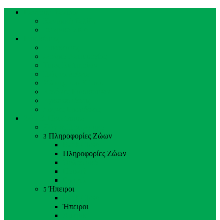
Κεντρική Σελίδα
Κεντρική Σελίδα
Ιστορικό ΖΚΛ
Επισκέπτες
Επισκέπτες
Ωράριο Λειτουργίας
Τιμές Εισιτηρίων
Πώς να έρθετε
Χάρτης του Κήπου
Κανόνες Επισκεπτών
Εγκαταστάσεις
Συχνές Ερωτήσεις
Ζώα & Προσωπικό
Ζώα & Προσωπικό
Πληροφορίες Ζώων
3
Back
Close
Πληροφορίες Ζώων
Θηλαστικά
Πουλιά
Ερπετά
Ήπειροι
5
Back
Close
Ήπειροι
Αμερική