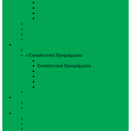
Ασία
Αυστραλία
Αφρική
Ευρώπη
Περιβαλλοντικός Εμπλουτισμός
Κτηνίατρος - Ζωολόγος
Φροντιστές Ζώων
Προσωπικό Ζωολογικού Κήπου
Εκπαίδευση & Έρευνα
Εκπαίδευση & Έρευνα
Εκπαιδευτικά Προγράμματα
4
Back
Close
Εκπαιδευτικά Προγράμματα
Σχολικά
Διαλέξεις
Ξεναγήσεις σχολείων
Εκπαιδευτικά Ταΐσματα Ζώων
Προγράμματα αναπαραγωγής
Νέα & Εκδηλώσεις
Νέα & Εκδηλώσεις
Τελευταία Νέα
Στηρίξτε μας
Στηρίξτε μας
Υιοθεσία Ζώου
Εθελοντισμός