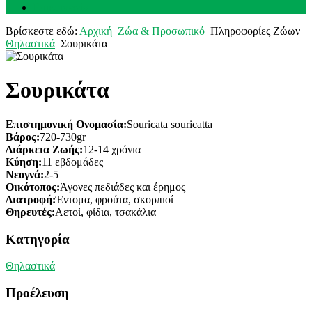
Επικοινωνία
Βρίσκεστε εδώ:
Αρχική
Ζώα & Προσωπικό
Πληροφορίες Ζώων
Θηλαστικά
Σουρικάτα
Σουρικάτα
Επιστημονική Ονομασία:
Souricata souricatta
Βάρος:
720-730gr
Διάρκεια Ζωής:
12-14 χρόνια
Κύηση:
11 εβδομάδες
Νεογνά:
2-5
Οικότοπος:
Άγονες πεδιάδες και έρημος
Διατροφή:
Έντομα, φρούτα, σκορπιοί
Θηρευτές:
Αετοί, φίδια, τσακάλια
Κατηγορία
Θηλαστικά
Προέλευση