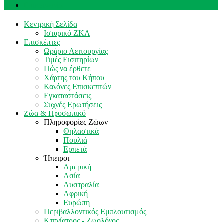
Επικοινωνία
Κεντρική Σελίδα
Ιστορικό ΖΚΛ
Επισκέπτες
Ωράριο Λειτουργίας
Τιμές Εισιτηρίων
Πώς να έρθετε
Χάρτης του Κήπου
Κανόνες Επισκεπτών
Εγκαταστάσεις
Συχνές Ερωτήσεις
Ζώα & Προσωπικό
Πληροφορίες Ζώων
Θηλαστικά
Πουλιά
Ερπετά
Ήπειροι
Αμερική
Ασία
Αυστραλία
Αφρική
Ευρώπη
Περιβαλλοντικός Εμπλουτισμός
Κτηνίατρος - Ζωολόγος