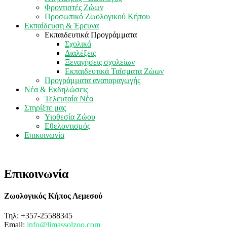
Φροντιστές Ζώων
Προσωπικό Ζωολογικού Κήπου
Εκπαίδευση & Έρευνα
Εκπαιδευτικά Προγράμματα
Σχολικά
Διαλέξεις
Ξεναγήσεις σχολείων
Εκπαιδευτικά Ταΐσματα Ζώων
Προγράμματα αναπαραγωγής
Νέα & Εκδηλώσεις
Τελευταία Νέα
Στηρίξτε μας
Υιοθεσία Ζώου
Εθελοντισμός
Επικοινωνία
Επικοινωνία
Ζωολογικός Κήπος Λεμεσού
Τηλ: +357-25588345
Email:
info@limassolzoo.com