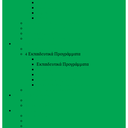
Ασία
Αυστραλία
Αφρική
Ευρώπη
Περιβαλλοντικός Εμπλουτισμός
Κτηνίατρος - Ζωολόγος
Φροντιστές Ζώων
Προσωπικό Ζωολογικού Κήπου
Εκπαίδευση & Έρευνα
Εκπαίδευση & Έρευνα
Εκπαιδευτικά Προγράμματα
4
Back
Close
Εκπαιδευτικά Προγράμματα
Σχολικά
Διαλέξεις
Ξεναγήσεις σχολείων
Εκπαιδευτικά Ταΐσματα Ζώων
Προγράμματα αναπαραγωγής
Νέα & Εκδηλώσεις
Νέα & Εκδηλώσεις
Τελευταία Νέα
Στηρίξτε μας
Στηρίξτε μας
Υιοθεσία Ζώου
Εθελοντισμός