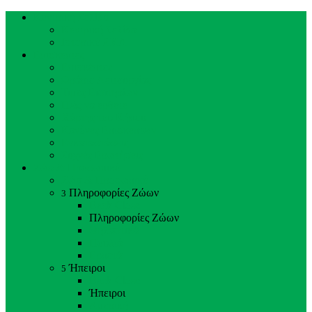
Κεντρική Σελίδα
Κεντρική Σελίδα
Ιστορικό ΖΚΛ
Επισκέπτες
Επισκέπτες
Ωράριο Λειτουργίας
Τιμές Εισιτηρίων
Πώς να έρθετε
Χάρτης του Κήπου
Κανόνες Επισκεπτών
Εγκαταστάσεις
Συχνές Ερωτήσεις
Ζώα & Προσωπικό
Ζώα & Προσωπικό
Πληροφορίες Ζώων
3
Back
Close
Πληροφορίες Ζώων
Θηλαστικά
Πουλιά
Ερπετά
Ήπειροι
5
Back
Close
Ήπειροι
Αμερική