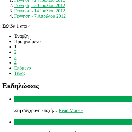
Γέννηση - 24 Ιουλίου 2012
Γέννηση - 20 Ιουλίου 2012
Γέννηση - 14 Ιουλίου 2012
Γέννηση - 7 Απριλίου 2012
Σελίδα 1 από 4
Έναρξη
Προηγούμενο
1
2
3
4
Επόμενο
Τέλος
Εκδηλώσεις
Ομιλία Δρ Λάμπρος Λάμπρου στα εγκαίνια του νέου ΖΚΛ
Στη σύγχρονη εποχή…
Read More +
Χαιρετισμός της κας Eliska Kubikova Διευθύντριας ΖΚ Γ