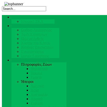
Κεντρική Σελίδα
Ιστορικό ΖΚΛ
Επισκέπτες
Ωράριο Λειτουργίας
Τιμές Εισιτηρίων
Πώς να έρθετε
Χάρτης του Κήπου
Κανόνες Επισκεπτών
Εγκαταστάσεις
Συχνές Ερωτήσεις
Ζώα & Προσωπικό
Πληροφορίες Ζώων
Θηλαστικά
Πουλιά
Ερπετά
Ήπειροι
Αμερική
Ασία
Αυστραλία
Αφρική
Ευρώπη