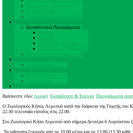
Περιβαλλοντικός Εμπλουτισμός
Κτηνίατρος - Ζωολόγος
Φροντιστές Ζώων
Προσωπικό Ζωολογικού Κήπου
Εκπαίδευση & Έρευνα
Εκπαιδευτικά Προγράμματα
Σχολικά
Διαλέξεις
Ξεναγήσεις σχολείων
Εκπαιδευτικά Ταΐσματα Ζώων
Προγράμματα αναπαραγωγής
Νέα & Εκδηλώσεις
Τελευταία Νέα
Στηρίξτε μας
Υιοθεσία Ζώου
Εθελοντισμός
Επικοινωνία
Βρίσκεστε εδώ:
Αρχική
Εκπαίδευση & Έρευνα
Προγράμματα ανα
Ο Ζωολογικός Κήπος Λεμεσού κατά την διάρκεια της Γιορτής του Κρα
22.30 τελευταία είσοδος στις 22.00.
Στο Ζωολογικό Κήπο Λεμεσού από σήμερα Δευτέρα 6 Αυγούστου ξεκ
Τα ταΐσματα ξεκινούν από τις 10.00 μέχρι και τις 13.00 (13.30 κάθε