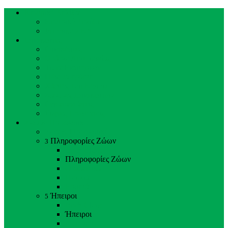
Κεντρική Σελίδα
Κεντρική Σελίδα
Ιστορικό ΖΚΛ
Επισκέπτες
Επισκέπτες
Ωράριο Λειτουργίας
Τιμές Εισιτηρίων
Πώς να έρθετε
Χάρτης του Κήπου
Κανόνες Επισκεπτών
Εγκαταστάσεις
Συχνές Ερωτήσεις
Ζώα & Προσωπικό
Ζώα & Προσωπικό
Πληροφορίες Ζώων
3
Back
Close
Πληροφορίες Ζώων
Θηλαστικά
Πουλιά
Ερπετά
Ήπειροι
5
Back
Close
Ήπειροι
Αμερική