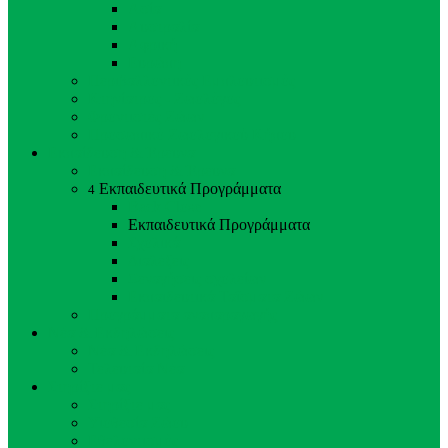
Ασία
Αυστραλία
Αφρική
Ευρώπη
Περιβαλλοντικός Εμπλουτισμός
Κτηνίατρος - Ζωολόγος
Φροντιστές Ζώων
Προσωπικό Ζωολογικού Κήπου
Εκπαίδευση & Έρευνα
Εκπαίδευση & Έρευνα
Εκπαιδευτικά Προγράμματα
4
Back
Close
Εκπαιδευτικά Προγράμματα
Σχολικά
Διαλέξεις
Ξεναγήσεις σχολείων
Εκπαιδευτικά Ταΐσματα Ζώων
Προγράμματα αναπαραγωγής
Νέα & Εκδηλώσεις
Νέα & Εκδηλώσεις
Τελευταία Νέα
Στηρίξτε μας
Στηρίξτε μας
Υιοθεσία Ζώου
Εθελοντισμός