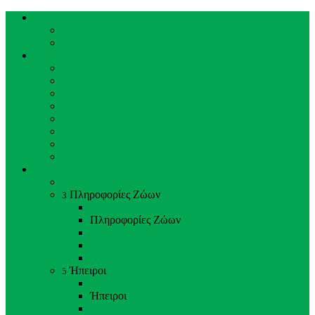
Κεντρική Σελίδα
Κεντρική Σελίδα
Ιστορικό ΖΚΛ
Επισκέπτες
Επισκέπτες
Ωράριο Λειτουργίας
Τιμές Εισιτηρίων
Πώς να έρθετε
Χάρτης του Κήπου
Κανόνες Επισκεπτών
Εγκαταστάσεις
Συχνές Ερωτήσεις
Ζώα & Προσωπικό
Ζώα & Προσωπικό
Πληροφορίες Ζώων
3
Back
Close
Πληροφορίες Ζώων
Θηλαστικά
Πουλιά
Ερπετά
Ήπειροι
5
Back
Close
Ήπειροι
Αμερική