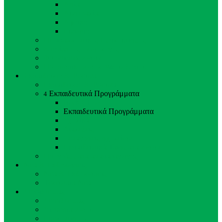
Ασία
Αυστραλία
Αφρική
Ευρώπη
Περιβαλλοντικός Εμπλουτισμός
Κτηνίατρος - Ζωολόγος
Φροντιστές Ζώων
Προσωπικό Ζωολογικού Κήπου
Εκπαίδευση & Έρευνα
Εκπαίδευση & Έρευνα
Εκπαιδευτικά Προγράμματα
4
Back
Close
Εκπαιδευτικά Προγράμματα
Σχολικά
Διαλέξεις
Ξεναγήσεις σχολείων
Εκπαιδευτικά Ταΐσματα Ζώων
Προγράμματα αναπαραγωγής
Νέα & Εκδηλώσεις
Νέα & Εκδηλώσεις
Τελευταία Νέα
Στηρίξτε μας
Στηρίξτε μας
Υιοθεσία Ζώου
Εθελοντισμός