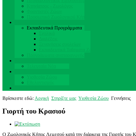
Περιβαλλοντικός Εμπλουτισμός
Κτηνίατρος - Ζωολόγος
Φροντιστές Ζώων
Προσωπικό Ζωολογικού Κήπου
Εκπαίδευση & Έρευνα
Εκπαιδευτικά Προγράμματα
Σχολικά
Διαλέξεις
Ξεναγήσεις σχολείων
Εκπαιδευτικά Ταΐσματα Ζώων
Προγράμματα αναπαραγωγής
Νέα & Εκδηλώσεις
Τελευταία Νέα
Στηρίξτε μας
Υιοθεσία Ζώου
Εθελοντισμός
Επικοινωνία
Βρίσκεστε εδώ:
Αρχική
Στηρίξτε μας
Υιοθεσία Ζώου
Γεννήσεις
Γιορτή του Κρασιού
Ο Ζωολογικός Κήπος Λεμεσού κατά την διάρκεια της Γιορτής του Κρα