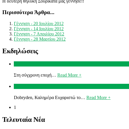
Η δεύτερη θηλυκή Σουρικάτα μας γέννησε!!
Περισσότερα Άρθρα...
Γέννηση - 20 Ιουλίου 2012
Γέννηση - 14 Ιουλίου 2012
Γέννηση - 7 Απριλίου 2012
Γέννηση - 28 Μαρτίου 2012
Εκδηλώσεις
Ομιλία Δρ Λάμπρος Λάμπρου στα εγκαίνια του νέου ΖΚΛ
Στη σύγχρονη εποχή…
Read More +
Χαιρετισμός της κας Eliska Kubikova Διευθύντριας ΖΚ Γ
Dobryden, Καλημέρα Ευχαριστώ το…
Read More +
1
Τελευταία Νέα