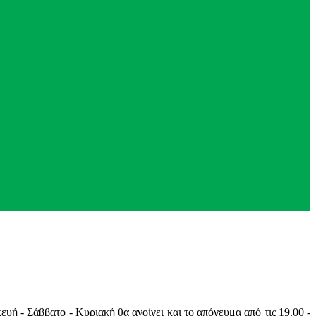
υή - Σάββατο - Κυριακή θα ανοίγει και το απόγευμα από τις 19.00 -