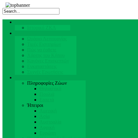
Κεντρική Σελίδα
Ιστορικό ΖΚΛ
Επισκέπτες
Ωράριο Λειτουργίας
Τιμές Εισιτηρίων
Πώς να έρθετε
Χάρτης του Κήπου
Κανόνες Επισκεπτών
Εγκαταστάσεις
Συχνές Ερωτήσεις
Ζώα & Προσωπικό
Πληροφορίες Ζώων
Θηλαστικά
Πουλιά
Ερπετά
Ήπειροι
Αμερική
Ασία
Αυστραλία
Αφρική
Ευρώπη